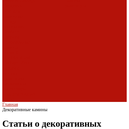
Vermont Castings
Обзоры
Экокамин
дымоходов
Порталы
каминные
Arriaga
Архикамин
DeMarco
Carmona
Современные
камины
Focus
JC
Bordelet
Rocal
Traforart
Virtu
Барбекю
Norman
Дымоходы
Биокамины
Аксессуары,
комплектующие
Heibe
Главная
Декоративные камины
Статьи о декоративных