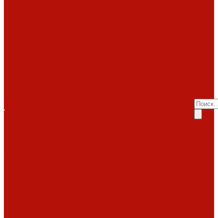
Invicta
Kaw-met
Помощь
M-design
MCZ
Покупка
Piazzetta
Вопрос-ответ
Romotop
Производители
RoodLine
Статьи о
Schmid
Seguin
каминах
Spartherm
Услуги
Статьи о печах
Tarnava
Услуги
Статьи о
Technical
Totem
Монтаж
топках
Экокамин
под
Декоративные
Облицовки
ключ
камины
Статьи
ABX
Bella Italia
Наши
о барбекю
Camina
работы
Акции
Обзоры
Контакты
Diffusion
Монтаж
Акции
дымоходов
Контакты
LareArte
под
Покупка
Madeira
Piazzetta
ключ
Вопрос-ответ
Sunhill
Наши
Производители
Печи
работы
Статьи о
ABX
Dovre
Фото
каминах
EcoStove
работ
Статьи о печах
Hergom
Invicta
Статьи о
Jotul
Kaw-Met
топках
Keddy
Nordica
Декоративные
Piazzetta
камины
Статьи
Romotop
о барбекю