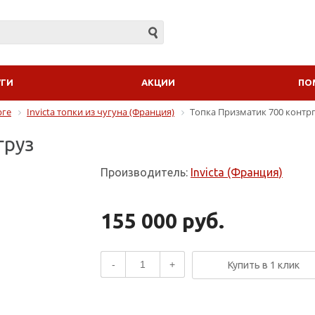
УГИ
АКЦИИ
ПО
рге
Invicta топки из чугуна (Франция)
Топка Призматик 700 контр
груз
Производитель:
Invicta (Франция)
155 000 руб.
-
+
Купить в 1 клик