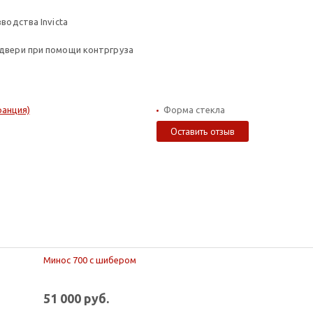
водства Invicta
 двери при помощи контргруза
ранция)
Форма стекла
Оставить отзыв
Минос 700 с шибером
51 000 руб.